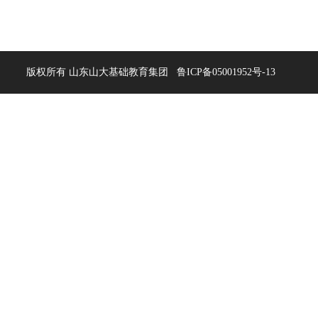
注微信
版权所有 山东山大基础教育集团
关注微博
QQ校园号
鲁ICP备05001952号-13