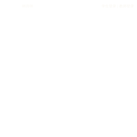
08月08
学生登录 |
教师登录
网站首页
关于集团
集团资讯
教学管理
学生发