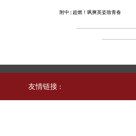
附中 | 超燃！飒爽英姿致青春
友情链接 :
联系
地址