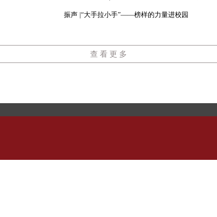
振声 |“大手拉小手”——榜样的力量进校园
查 看 更 多
我们
：历城区洪家楼北路177号
传真及电话：0531-88378724