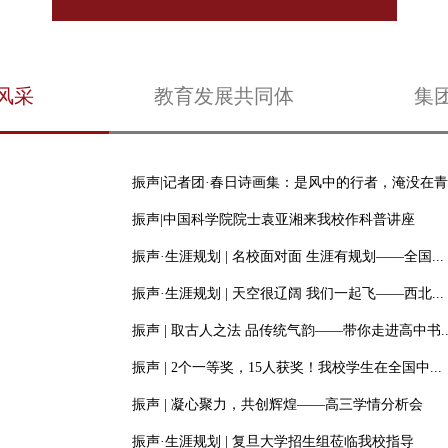
风采
教育发展共同体
集
振声|记者团·春日诗画集：是风中的行者，淹没在青叶
振声|中国科学院院士袁亚湘来我校作科普讲座
振声·生涯规划 | 名校面对面 生涯有规划——全国...
振声·生涯规划 | 天空很辽阔 我们一起飞——西北...
振声 | 取古人之法 品传统气韵——带你走进高中书..
振声 | 2个一等奖，15人获奖！我校学生在全国中...
振声 | 凝心聚力，共创辉煌——高三学情分析会
振声·生涯规划 | 复旦大学招生组莅临我校指导