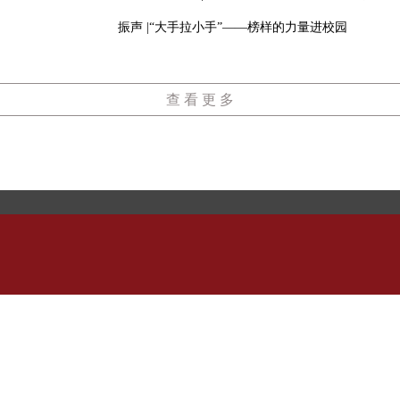
振声 |“大手拉小手”——榜样的力量进校园
查 看 更 多
我们
：历城区洪家楼北路177号
传真及电话：0531-88378724