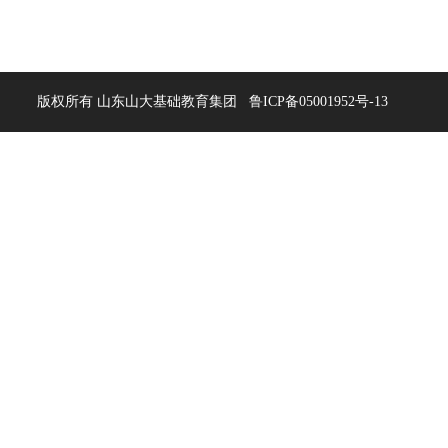
注微信
版权所有 山东山大基础教育集团
关注微博
QQ校园号
鲁ICP备05001952号-13