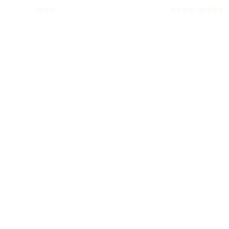
08月08
学生登录 |
教师登录
网站首页
关于集团
集团资讯
教学管理
学生发