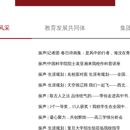
风采
教育发展共同体
集
振声|记者团·春日诗画集：是风中的行者，淹没在青叶
振声|中国科学院院士袁亚湘来我校作科普讲座
振声·生涯规划 | 名校面对面 生涯有规划——全国...
振声·生涯规划 | 天空很辽阔 我们一起飞——西北...
振声 | 取古人之法 品传统气韵——带你走进高中书..
振声 | 2个一等奖，15人获奖！我校学生在全国中...
振声 | 凝心聚力，共创辉煌——高三学情分析会
振声·生涯规划 | 复旦大学招生组莅临我校指导