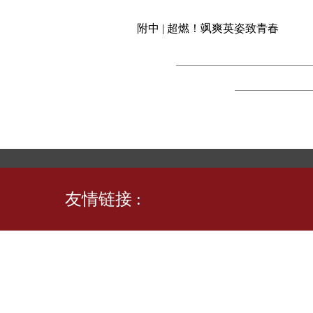
附中 | 超燃！飒爽英姿致青春
友情链接 :
联系
地址